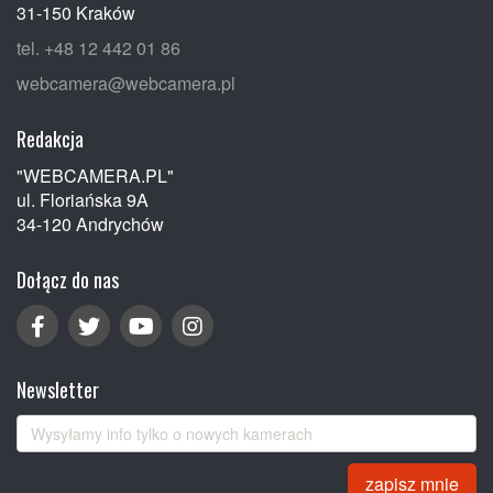
31-150 Kraków
tel. +48 12 442 01 86
webcamera@webcamera.pl
Redakcja
"WEBCAMERA.PL"
ul. Floriańska 9A
34-120 Andrychów
Dołącz do nas
Newsletter
zapisz mnie