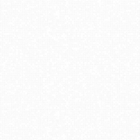
Międzyzdroje - widok na wschodnią stronę plaży