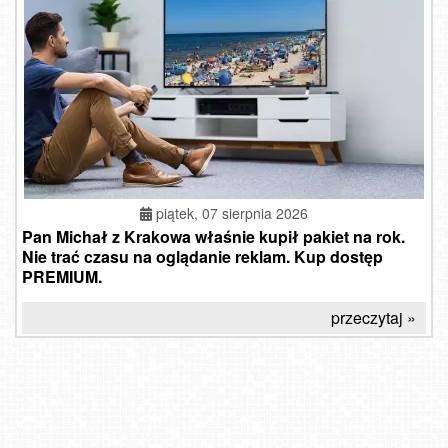
piątek, 07 sierpnia 2026
Pan Michał z Krakowa właśnie kupił pakiet na rok.
Nie trać czasu na oglądanie reklam. Kup dostęp
PREMIUM.
przeczytaj »
WŁADYSŁAWOWO - widok na plażę
Krasocin - widok z zabytkowego wiatraka
Meander Thermal&Ski Resort - widok na termy NOWOŚĆ
Słotwiny Arena - widok z górnej stacji
Kraków - widok na Bramę Floriańską NOWOŚĆ
SZCZYRK MOUNTAIN RESORT - Hala Skrzyczeńska pośrednia
KASPROWY Wierch Live