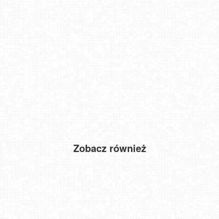
Zobacz również
Międzyzdroje - widok na plażę
Wierchomla - widok na trasy
Elbląg - widok na panoramę miasta NOWOŚĆ
Niechorze - latarnia morska NOWOŚĆ
USTROŃ - widok z Uzdrowiska Ustroń NOWOŚĆ
Hałcnów - widok na słynne rondo
Dźwirzyno - Jezioro Resko Przymorskie NOWOŚĆ
Laskowa-ski - górna stacja